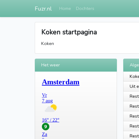
Fuzr.nl
Home
Dochters
Koken startpagina
Koken
Het weer
Alg
Koke
Uit 
Rest
Rest
Rest
Rest
Rest