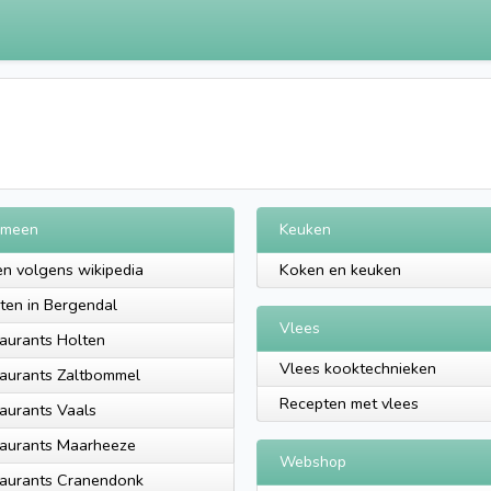
emeen
Keuken
n volgens wikipedia
Koken en keuken
eten in Bergendal
Vlees
aurants Holten
Vlees kooktechnieken
aurants Zaltbommel
Recepten met vlees
aurants Vaals
aurants Maarheeze
Webshop
aurants Cranendonk